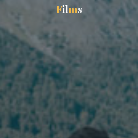
F
i
l
m
s