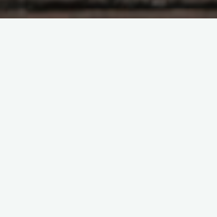
Films
Batman the Dark Night en
édition steelbook collector 4K
10 décembre 2022
Batman the Dark Knight est un film de super-héros
américain réalisé par Christopher Nolan et sorti en
2008. Il raconte l’histoire de Batman, un justicier …