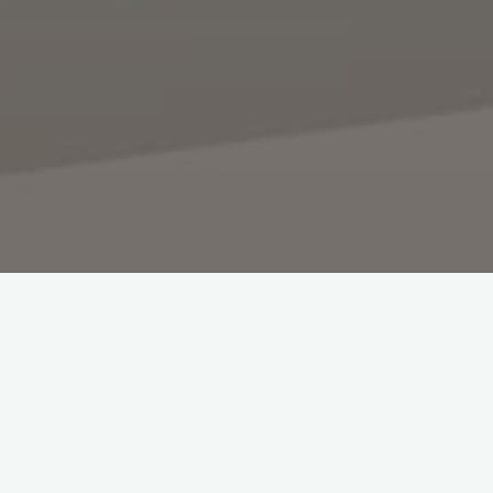
films Hunger Games avec Jennifer Lawrence, voici pour les
sique mais qui a le mérite de proposer l’intégrale.
lby Vision et HDR10, VF DTS-HD MA 7.1 / VOST Dolby