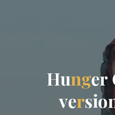
H
u
n
g
e
r
v
e
r
s
i
o