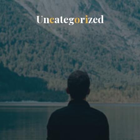
U
n
c
a
t
e
g
o
r
i
z
e
d