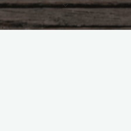
Uncategorized
Edition limitée SteelBook Alien
Anthology
8 novembre 2022
Saga culte oblige, la franchise Alien possède bon
nombre de coffrets divers et variés, présentant plus